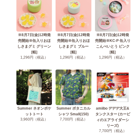
※8月7日(金)12時発
※8月7日(金)12時発
※8月7日(金)12時発
売開始※缶入りおほ
売開始※缶入りおほ
売開始※KC-P 缶入り
しさまグミ グリーン
しさまグミ ブルー
こんぺいとう ピンク
[軽]
[軽]
[軽]
1,296円（税込）
1,296円（税込）
1,296円（税込）
Summer ネオンポケ
Summer ボタニカル
amiibo デデデ大王&
ットトート
シャツ Small(150)
タンクスター (カービ
3,960円（税込）
7,700円（税込）
ィのエアライダーシ
リーズ)
7,700円（税込）